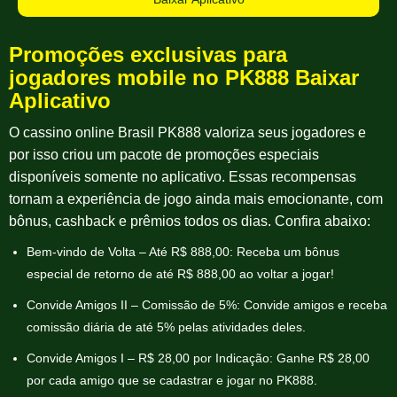
Promoções exclusivas para
jogadores mobile no PK888 Baixar
Aplicativo
O cassino online Brasil PK888 valoriza seus jogadores e
por isso criou um pacote de promoções especiais
disponíveis somente no aplicativo. Essas recompensas
tornam a experiência de jogo ainda mais emocionante, com
bônus, cashback e prêmios todos os dias. Confira abaixo:
Bem-vindo de Volta – Até R$ 888,00:
Receba um bônus
especial de retorno de até R$ 888,00 ao voltar a jogar!
Convide Amigos II – Comissão de 5%:
Convide amigos e receba
comissão diária de até 5% pelas atividades deles.
Convide Amigos I – R$ 28,00 por Indicação:
Ganhe R$ 28,00
por cada amigo que se cadastrar e jogar no PK888.