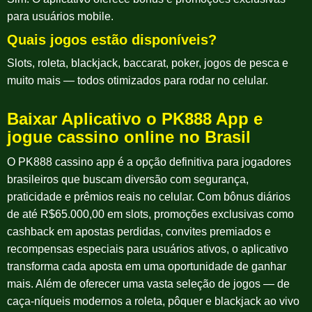
para usuários mobile.
Quais jogos estão disponíveis?
Slots, roleta, blackjack, baccarat, poker, jogos de pesca e
muito mais — todos otimizados para rodar no celular.
Baixar Aplicativo o PK888 App e
jogue cassino online no Brasil
O PK888 cassino app é a opção definitiva para jogadores
brasileiros que buscam diversão com segurança,
praticidade e prêmios reais no celular. Com bônus diários
de até R$65.000,00 em slots, promoções exclusivas como
cashback em apostas perdidas, convites premiados e
recompensas especiais para usuários ativos, o aplicativo
transforma cada aposta em uma oportunidade de ganhar
mais. Além de oferecer uma vasta seleção de jogos — de
caça-níqueis modernos a roleta, pôquer e blackjack ao vivo