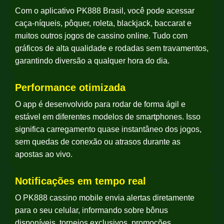
Com o aplicativo PK888 Brasil, você pode acessar
caça-níqueis, pôquer, roleta, blackjack, baccarat e
muitos outros jogos de cassino online. Tudo com
gráficos de alta qualidade e rodadas sem travamentos,
garantindo diversão a qualquer hora do dia.
Performance otimizada
O app é desenvolvido para rodar de forma ágil e
estável em diferentes modelos de smartphones. Isso
significa carregamento quase instantâneo dos jogos,
sem quedas de conexão ou atrasos durante as
apostas ao vivo.
Notificações em tempo real
O PK888 cassino mobile envia alertas diretamente
para o seu celular, informando sobre bônus
disponíveis, torneios exclusivos, promoções