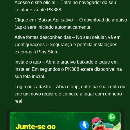
Acesse o site oficial – Entre no navegador do seu
celular e vá até PK888.
Clique em “Baixar Aplicativo” – O download do arquivo
(.apk) será iniciado automaticamente.
Ative fontes desconhecidas – No seu celular, vá em
Configurações > Segurança
e permita instalações
externas à Play Store.
Instale o app – Abra o arquivo baixado e toque em
Instalar
. Em segundos o PK888 estará disponível na
sua tela inicial.
Login ou cadastro – Abra o app, entre na sua conta ou
crie um novo registro e comece a jogar com dinheiro
real.