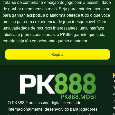
trata-se de combinar a emoção do jogo com a possibilidade
de ganhar recompensas reais. Seja para entretenimento ou
para ganhar jackpots, a plataforma oferece tudo o que você
precisa para uma experiência de jogo inesquecível. Com
uma variedade de recursos interessantes, uma interface
intuitiva e promoções diárias, o PK888 garante que cada
rodada seja tão emocionante quanto a anterior.
Registo
H
R
P
C
O PK888 é um cassino digital licenciado
N
internacionalmente, desenvolvido para jogadores
B